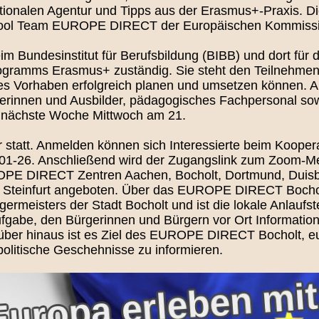
ionalen Agentur und Tipps aus der Erasmus+-Praxis. Di
-Pool Team EUROPE DIRECT der Europäischen Kommiss
m Bundesinstitut für Berufsbildung (BIBB) und dort für di
ramms Erasmus+ zuständig. Sie steht den Teilnehmend
genes Vorhaben erfolgreich planen und umsetzen können.
ilderinnen und Ausbilder, pädagogisches Fachpersonal sow
et nächste Woche Mittwoch am 21.
r statt. Anmelden können sich Interessierte beim Koo
01-26. Anschließend wird der Zugangslink zum Zoom-Mee
OPE DIRECT Zentren Aachen, Bocholt, Dortmund, Duisbu
eis Steinfurt angeboten. Über das EUROPE DIRECT Bo
ermeisters der Stadt Bocholt und ist die lokale Anlaufst
fgabe, den Bürgerinnen und Bürgern vor Ort Information
über hinaus ist es Ziel des EUROPE DIRECT Bocholt, 
politische Geschehnisse zu informieren.