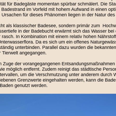
vität für Badegäste momentan spürbar schmälert. Die St
 Badestrand im Vorfeld mit hohem Aufwand in einen opti
e Ursachen für dieses Phänomen liegen in der Natur des
cht als klassischer Badesee, sondern primär zum Hochw
assertiefe in der Badebucht erwärmt sich das Wasser be
asch. In Kombination mit einem relativ hohen Nährstoff
terwasserflora. Da es sich um ein offenes Naturgewässe
ständig unterbinden. Parallel dazu wurden die bekannt
r Tierwelt angegangen.
 im Zuge der vorangegangenen Entsandungsmaßnahmen 
wie möglich entfernt. Zudem reinigt das städtische Pers
ntervallen, um die Verschmutzung unter anderem durch 
riebenen Grenzwerte eingehalten werden, kann die Badeb
 Baden genutzt werden.