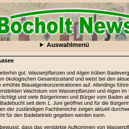
Auswahlmenü
Aasee
 weiterhin gut. Wasserpflanzen und Algen trüben Badeve
guten ökologischen Gesamtzustand und weist bei den akt
e erhöhte Blaualgenkonzentrationen auf. Allerdings füh
erstärkten Wachstum von Wasserpflanzen und Algen im 
chtigt und viele Bürgerinnen und Bürger vom Baden abh
e Badebucht seit dem 1. Juni geöffnet und für die Bürger
en der zuständigen Fachbereiche zeigen aktuell durchw
icht für den Badebetrieb gegeben werden kann.
 bewusst, dass das verstärkte Aufkommen von Wasserpf