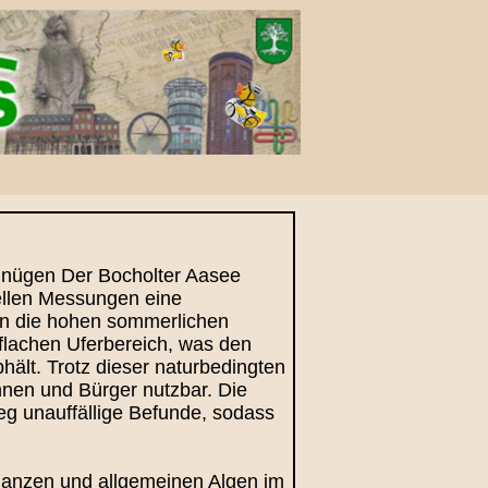
rgnügen Der Bocholter Aasee
uellen Messungen eine
ren die hohen sommerlichen
flachen Uferbereich, was den
ält. Trotz dieser naturbedingten
innen und Bürger nutzbar. Die
eg unauffällige Befunde, sodass
lanzen und allgemeinen Algen im