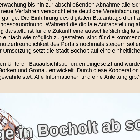
achung bis hin zur abschließenden Abnahme alle Schritt
eue Verfahren verspricht eine deutliche Vereinfachung
rgänge. Die Einführung des digitalen Bauantrags dient a
ndesbauordnung. Während die digitale Antragstellung aktu
arstellt, ist für die Zukunft eine ausschließlich digita
 so einfach wie möglich zu gestalten, sind für die komme
utzerfreundlichkeit des Portals nochmals steigern solle
r Umsetzung setzt die Stadt Bocholt auf eine einheitli
ielen Unteren Bauaufsichtsbehörden eingesetzt und wurd
orken und Gronau entwickelt. Durch diese Kooperation w
gewährleistet. Alle Informationen und eine Anleitung gib