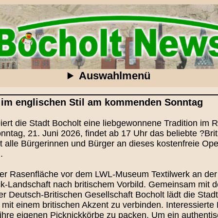
Auswahlmenü
ck im englischen Stil am kommenden Sonntag
iert die Stadt Bocholt eine liebgewonnene Tradition im
tag, 21. Juni 2026, findet ab 17 Uhr das beliebte ?Bri
ert alle Bürgerinnen und Bürger an dieses kostenfreie Op
.
der Rasenfläche vor dem LWL-Museum Textilwerk an der 
k-Landschaft nach britischem Vorbild. Gemeinsam mit de
eutsch-Britischen Gesellschaft Bocholt lädt die Stadt
it einem britischen Akzent zu verbinden. Interessierte
 ihre eigenen Picknickkörbe zu packen. Um ein authenti