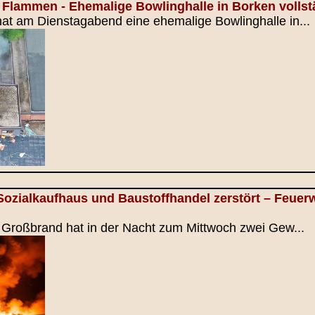
 Flammen - Ehemalige Bowlinghalle in Borken volls
at am Dienstagabend eine ehemalige Bowlinghalle in...
Sozialkaufhaus und Baustoffhandel zerstört – Feue
n Großbrand hat in der Nacht zum Mittwoch zwei Gew...