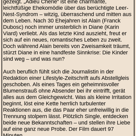
gezeigt. „Adieu Chérie“ ist eine charmante,
leichtfüßige Ehekomödie über das berüchtigte Leer-
Nest-Syndrom – witzig, überraschend und mitten aus
dem Leben. Nach 30 Ehejahren ist Alain (Franck
Dubosc) noch immer unsterblich in Diane (Karin
Viard) verliebt. Als das letzte Kind auszieht, freut er
sich auf ein neues, romantisches Leben zu zweit.
Doch während Alain bereits von Zweisamkeit träumt,
stürzt Diane in eine handfeste Sinnkrise: Die Kinder
sind weg – und was nun?
Auch beruflich fühlt sich die Journalistin in der
Redaktion einer Lifestyle-Zeitschrift aufs Abstellgleis
geschoben. Als eines Tages ein geheimnisvoller
Blumenstrauß ohne Absender bei ihr eintrifft, gerät
alles aus dem Gleichgewicht. Was als kleine Irritation
beginnt, löst eine Kette herrlich turbulenter
Reaktionen aus, die das Paar eher unfreiwillig in die
Trennung stolpern lässt. Plötzlich Single, entdecken
beide neue Bekanntschaften – und stellen ihre Liebe
auf eine ganz neue Probe. Der Film dauert 97
Minuten.