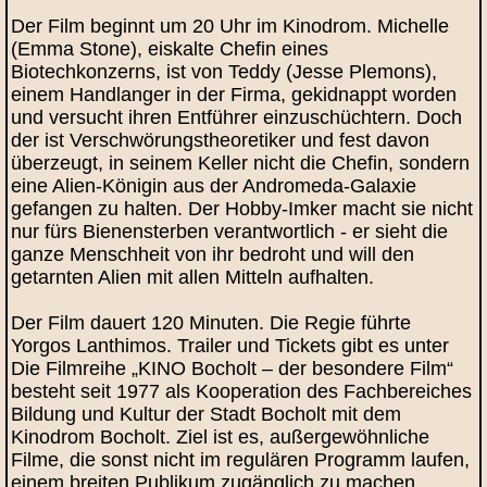
Der Film beginnt um 20 Uhr im Kinodrom. Michelle
(Emma Stone), eiskalte Chefin eines
Biotechkonzerns, ist von Teddy (Jesse Plemons),
einem Handlanger in der Firma, gekidnappt worden
und versucht ihren Entführer einzuschüchtern. Doch
der ist Verschwörungstheoretiker und fest davon
überzeugt, in seinem Keller nicht die Chefin, sondern
eine Alien-Königin aus der Andromeda-Galaxie
gefangen zu halten. Der Hobby-Imker macht sie nicht
nur fürs Bienensterben verantwortlich - er sieht die
ganze Menschheit von ihr bedroht und will den
getarnten Alien mit allen Mitteln aufhalten.
Der Film dauert 120 Minuten. Die Regie führte
Yorgos Lanthimos. Trailer und Tickets gibt es unter
Die Filmreihe „KINO Bocholt – der besondere Film“
besteht seit 1977 als Kooperation des Fachbereiches
Bildung und Kultur der Stadt Bocholt mit dem
Kinodrom Bocholt. Ziel ist es, außergewöhnliche
Filme, die sonst nicht im regulären Programm laufen,
einem breiten Publikum zugänglich zu machen.