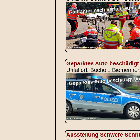
Geparktes Auto beschädigt 
Unfallort: Bocholt, Biemenhor
Ausstellung Schwere Schrit