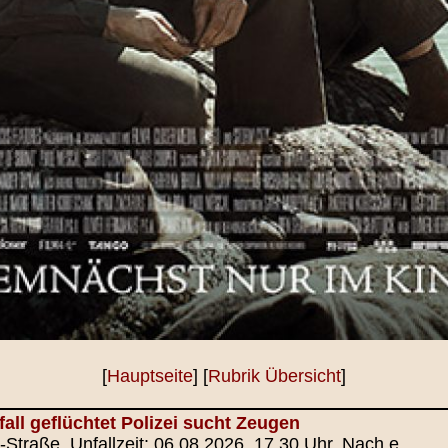
[
Hauptseite
] [
Rubrik Übersicht
]
all geflüchtet Polizei sucht Zeugen
-Straße, Unfallzeit: 06.08.2026, 17.30 Uhr, Nach e...