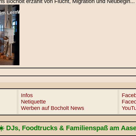
 Bocholt erzählt von Flucht, Migration und Neubegin...
Infos
Faceb
Netiquette
Face
Werben auf Bocholt News
YouT
dtrucks & Familienspaß am Aasee! 🍔🎶