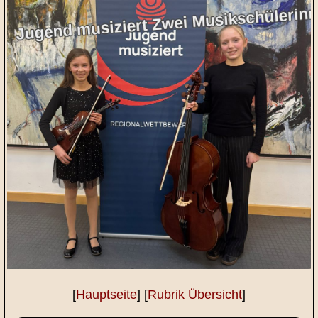
[
Hauptseite
] [
Rubrik Übersicht
]