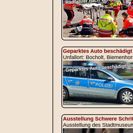
Geparktes Auto beschädigt 
Unfallort: Bocholt, Biemenhor
Ausstellung Schwere Schrit
Ausstellung des Stadtmuseums