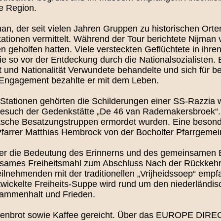
e Region.
man, der seit vielen Jahren Gruppen zu historischen Orten
tationen vermittelt. Während der Tour berichtete Nijma
ken geholfen hatten. Viele versteckten Geflüchtete in ih
ie so vor der Entdeckung durch die Nationalsozialisten. 
t und Nationalität Verwundete behandelte und sich für 
n Engagement bezahlte er mit dem Leben.
 Stationen gehörten die Schilderungen einer SS-Razzia 
 Besuch der Gedenkstätte „De 46 van Rademakersbroek“. 
sche Besatzungstruppen ermordet wurden. Eine besonde
arrer Matthias Hembrock von der Bocholter Pfarrgemei
 er die Bedeutung des Erinnerns und des gemeinsamen E
nsames Freiheitsmahl zum Abschluss Nach der Rückkehr
nehmenden mit der traditionellen „Vrijheidssoep“ empfa
wickelte Freiheits-Suppe wird rund um den niederländis
usammenhalt und Frieden.
nenbrot sowie Kaffee gereicht. Über das EUROPE DI