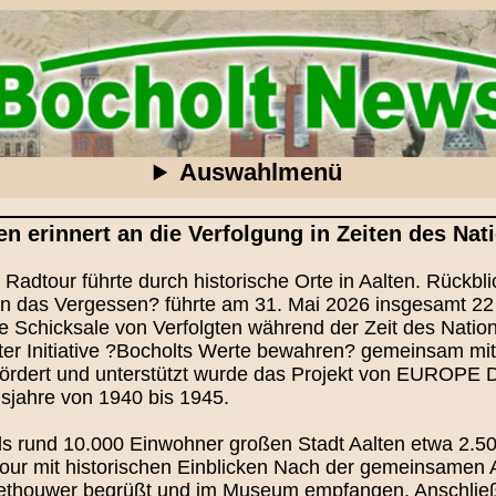
Auswahlmenü
n erinnert an die Verfolgung in Zeiten des Nat
Radtour führte durch historische Orte in Aalten. Rückb
n das Vergessen? führte am 31. Mai 2026 insgesamt 22
die Schicksale von Verfolgten während der Zeit des Natio
lter Initiative ?Bocholts Werte bewahren? gemeinsam mi
rdert und unterstützt wurde das Projekt von EUROPE D
gsjahre von 1940 bis 1945.
als rund 10.000 Einwohner großen Stadt Aalten etwa 2.50
our mit historischen Einblicken Nach der gemeinsamen 
ethouwer begrüßt und im Museum empfangen. Anschließe