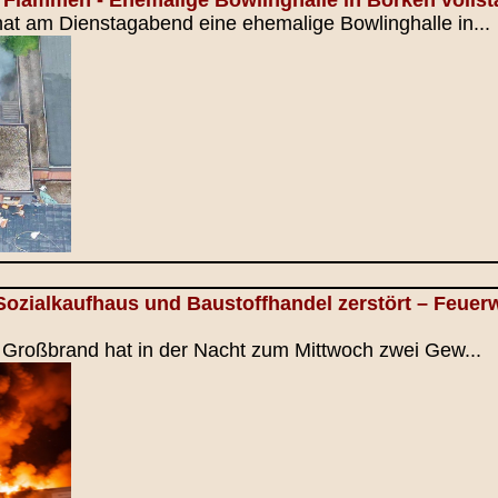
at am Dienstagabend eine ehemalige Bowlinghalle in...
Sozialkaufhaus und Baustoffhandel zerstört – Feue
n Großbrand hat in der Nacht zum Mittwoch zwei Gew...