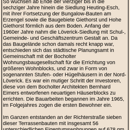
So wuchsen ab Ende der vierziger bis in die
sechziger Jahre hinein die Siedlung Heuting-Esch,
mit ihrer Fortsetzung der Bungalow-Bauten am
Erzengel sowie die Baugebiete Giethorst und Hohe
Giethorst förmlich aus dem Boden. Anfang der
1960er Jahre nahm die Löverick-Siedlung mit Schul-,
Gemeinde- und Geschäftszentrum Gestalt an. Da
das Baugelände schon damals recht knapp war,
entschieden sich das städtische Planungsamt in
Gemeinschaft mit der Bocholter
Wohnungsbaugesellschaft für die Errichtung von
größeren Wohnblocks, und zwar in Form von
sogenannten Stufen- oder Hügelhäusern in der Nord-
Löverick. Es war ein mutiger Schritt der Investoren,
diese von dem Bocholter Architekten Bernhard
Eimers entworfenen neuartigen Häuserblocks zu
errichten. Die Bauarbeiten begannen im Jahre 1965,
im Folgejahres zogen die ersten Bewohner ein.
Im Ganzen entstanden an der Richterstraße sieben
dieser Terrassenbauten mit insgesamt 56
unterschiedlichen Eigentumswohnungen auf 678 qm