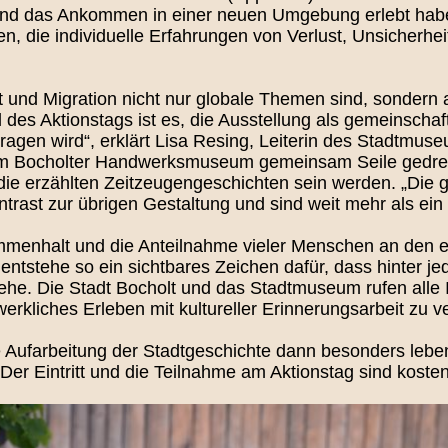
g und das Ankommen in einer neuen Umgebung erlebt habe
n, die individuelle Erfahrungen von Verlust, Unsicherh
ht und Migration nicht nur globale Themen sind, sondern
 des Aktionstags ist es, die Ausstellung als gemeinschaf
tragen wird“, erklärt Lisa Resing, Leiterin des Stadtmu
im Bocholter Handwerksmuseum gemeinsam Seile gedreht,
die erzählten Zeitzeugengeschichten sein werden. „Die 
trast zur übrigen Gestaltung und sind weit mehr als ein 
mmenhalt und die Anteilnahme vieler Menschen an den e
ntstehe so ein sichtbares Zeichen dafür, dass hinter j
he. Die Stadt Bocholt und das Stadtmuseum rufen alle I
rkliches Erleben mit kultureller Erinnerungsarbeit zu v
ie Aufarbeitung der Stadtgeschichte dann besonders leb
Der Eintritt und die Teilnahme am Aktionstag sind kosten