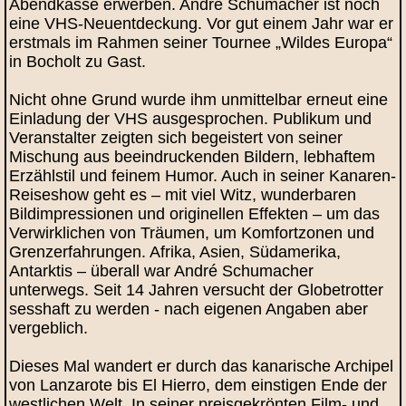
Abendkasse erwerben. André Schumacher ist noch
eine VHS-Neuentdeckung. Vor gut einem Jahr war er
erstmals im Rahmen seiner Tournee „Wildes Europa“
in Bocholt zu Gast.
Nicht ohne Grund wurde ihm unmittelbar erneut eine
Einladung der VHS ausgesprochen. Publikum und
Veranstalter zeigten sich begeistert von seiner
Mischung aus beeindruckenden Bildern, lebhaftem
Erzählstil und feinem Humor. Auch in seiner Kanaren-
Reiseshow geht es – mit viel Witz, wunderbaren
Bildimpressionen und originellen Effekten – um das
Verwirklichen von Träumen, um Komfortzonen und
Grenzerfahrungen. Afrika, Asien, Südamerika,
Antarktis – überall war André Schumacher
unterwegs. Seit 14 Jahren versucht der Globetrotter
sesshaft zu werden - nach eigenen Angaben aber
vergeblich.
Dieses Mal wandert er durch das kanarische Archipel
von Lanzarote bis El Hierro, dem einstigen Ende der
westlichen Welt. In seiner preisgekrönten Film- und