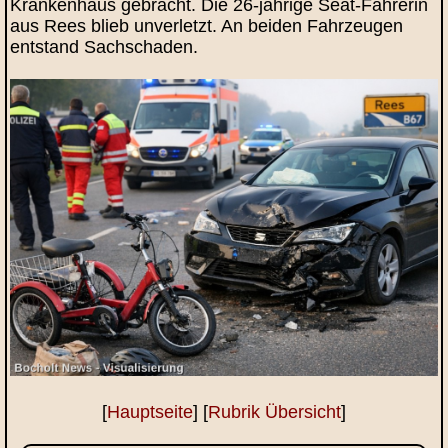
Krankenhaus gebracht. Die 26‑jährige Seat‑Fahrerin
aus Rees blieb unverletzt. An beiden Fahrzeugen
entstand Sachschaden.
[
Hauptseite
] [
Rubrik Übersicht
]