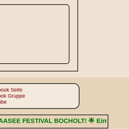
ook Seite
ook Gruppe
ube
AL BOCHOLT! 🌟 Eintritt frei! 🎈 14.-16.