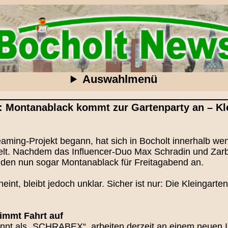
Auswahlmenü
t: Montanablack kommt zur Gartenparty an – Kl
eaming‑Projekt begann, hat sich in Bocholt innerhalb we
t. Nachdem das Influencer‑Duo Max Schradin und Zarbex
eiden nun sogar Montanablack für Freitagabend an.
eint, bleibt jedoch unklar. Sicher ist nur: Die Kleingarte
immt Fahrt auf
annt als „SCHRABEX“, arbeiten derzeit an einem neuen I