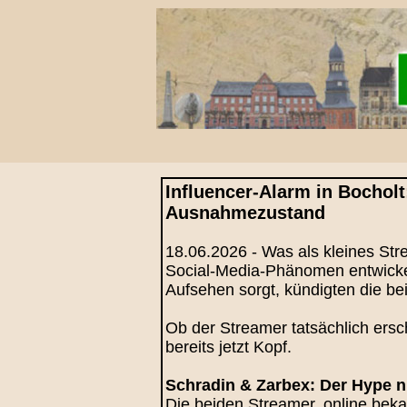
Influencer‑Alarm in Bochol
Ausnahmezustand
18.06.2026 - Was als kleines Str
Social‑Media‑Phänomen entwickel
Aufsehen sorgt, kündigten die b
Ob der Streamer tatsächlich ersch
bereits jetzt Kopf.
Schradin & Zarbex: Der Hype n
Die beiden Streamer, online bek